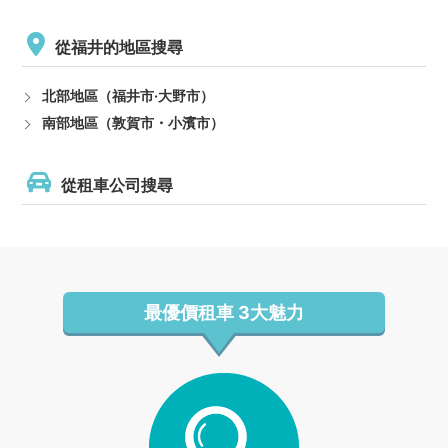
從福井的地區搜尋
北部地區（福井市·大野市）
南部地區（敦賀市・小濱市）
從租車公司搜尋
最優價租車
3大魅力