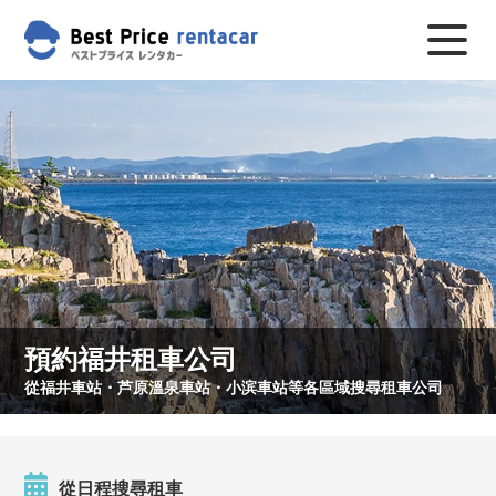
預約福井租車公司
從福井車站・芦原溫泉車站・小滨車站等各區域搜尋租車公司
從日程搜尋租車