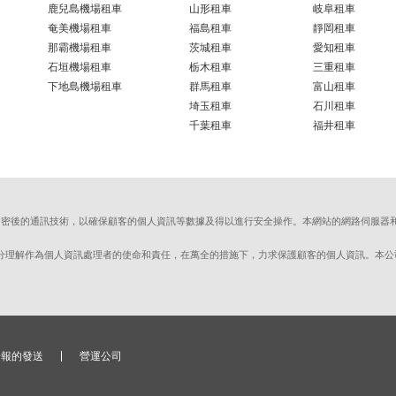
鹿兒島機場租車
山形租車
岐阜租車
奄美機場租車
福島租車
靜岡租車
那霸機場租車
茨城租車
愛知租車
石垣機場租車
栃木租車
三重租車
下地島機場租車
群馬租車
富山租車
埼玉租車
石川租車
千葉租車
福井租車
ts Layer）加密後的通訊技術，以確保顧客的個人資訊等數據及得以進行安全操作。本網站的網路
。
, Ltd.）充分理解作為個人資訊處理者的使命和責任，在萬全的措施下，力求保護顧客的個人資訊
子報的發送
營運公司