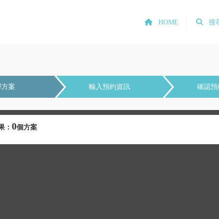
HOME
搜
擇方案
輸入預約資訊
確認預
0
果：
個方案