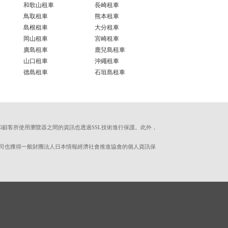
和歌山租車
長崎租車
鳥取租車
熊本租車
島根租車
大分租車
岡山租車
宮崎租車
廣島租車
鹿兒島租車
山口租車
沖繩租車
德島租車
石垣島租車
伺服器和顧客所使用瀏覽器之間的資訊也透過SSL技術進行保護。此外，
。本公司也獲得一般財團法人日本情報經濟社會推進協會的個人資訊保