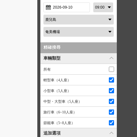
精確搜尋
車輛類型
所有
輕型車（4人座）
小型車（5人座）
中型・大型車（5人座）
旅行車（6~10人座）
節能車（5~8人座）
追加選項